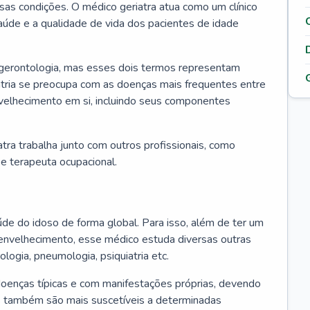
ssas condições. O médico geriatra atua como um clínico
úde e a qualidade de vida dos pacientes de idade
 gerontologia, mas esses dois termos representam
iatria se preocupa com as doenças mais frequentes entre
nvelhecimento em si, incluindo seus componentes
atra trabalha junto com outros profissionais, como
a e terapeuta ocupacional.
úde do idoso de forma global. Para isso, além de ter um
nvelhecimento, esse médico estuda diversas outras
ologia, pneumologia, psiquiatria etc.
oenças típicas e com manifestações próprias, devendo
os também são mais suscetíveis a determinadas