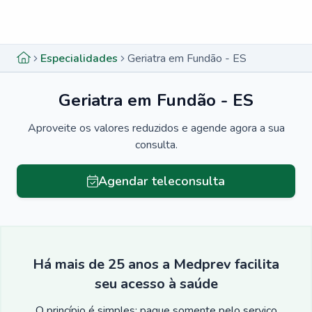
Menu lateral
Menu lateral
Especialidades
Geriatra em Fundão - ES
Geriatra em Fundão - ES
Aproveite os valores reduzidos e agende agora a sua
consulta.
Agendar teleconsulta
Há mais de 25 anos a Medprev facilita
seu acesso à saúde
O princípio é simples: pague somente pelo serviço