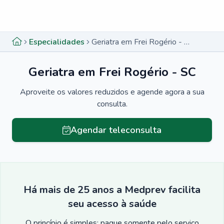
Menu lateral
Menu lateral
Especialidades
Geriatra em Frei Rogério - SC
Geriatra em Frei Rogério - SC
Aproveite os valores reduzidos e agende agora a sua
consulta.
Agendar teleconsulta
Há mais de 25 anos a Medprev facilita
seu acesso à saúde
O princípio é simples: pague somente pelo serviço