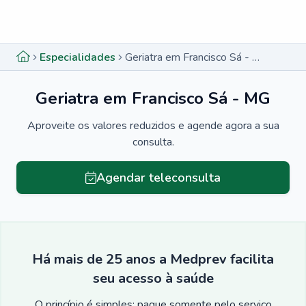
Menu lateral
Menu lateral
Especialidades
Geriatra em Francisco Sá - MG
Geriatra em Francisco Sá - MG
Aproveite os valores reduzidos e agende agora a sua
consulta.
Agendar teleconsulta
Há mais de 25 anos a Medprev facilita
seu acesso à saúde
O princípio é simples: pague somente pelo serviço