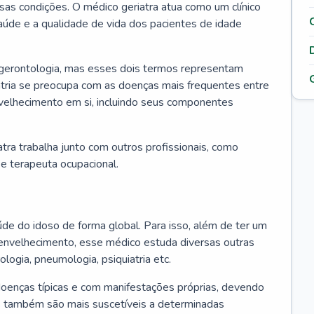
ssas condições. O médico geriatra atua como um clínico
úde e a qualidade de vida dos pacientes de idade
 gerontologia, mas esses dois termos representam
iatria se preocupa com as doenças mais frequentes entre
nvelhecimento em si, incluindo seus componentes
atra trabalha junto com outros profissionais, como
a e terapeuta ocupacional.
úde do idoso de forma global. Para isso, além de ter um
nvelhecimento, esse médico estuda diversas outras
ologia, pneumologia, psiquiatria etc.
oenças típicas e com manifestações próprias, devendo
os também são mais suscetíveis a determinadas