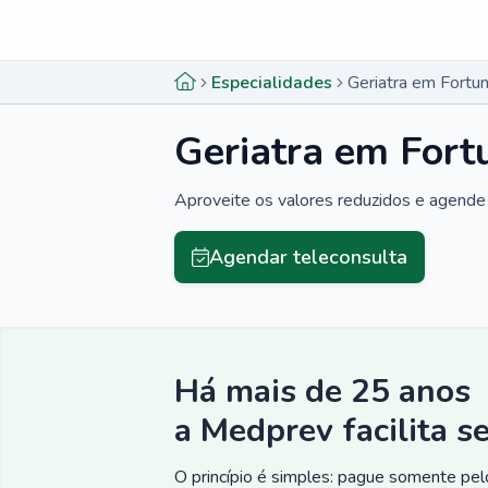
Menu lateral
Menu lateral
Especialidades
Geriatra em Fortu
Geriatra em Fort
Aproveite os valores reduzidos e agende 
Agendar teleconsulta
Há mais de 25 anos
a Medprev facilita s
O princípio é simples: pague somente pelo