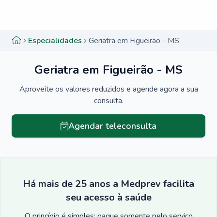
Menu lateral
Menu lateral
Especialidades
Geriatra em Figueirão - MS
Geriatra em Figueirão - MS
Aproveite os valores reduzidos e agende agora a sua
consulta.
Agendar teleconsulta
Há mais de 25 anos a Medprev facilita
seu acesso à saúde
O princípio é simples: pague somente pelo serviço