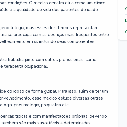
ssas condições. O médico geriatra atua como um clínico
úde e a qualidade de vida dos pacientes de idade
 gerontologia, mas esses dois termos representam
iatria se preocupa com as doenças mais frequentes entre
nvelhecimento em si, incluindo seus componentes
atra trabalha junto com outros profissionais, como
a e terapeuta ocupacional.
úde do idoso de forma global. Para isso, além de ter um
nvelhecimento, esse médico estuda diversas outras
ologia, pneumologia, psiquiatria etc.
oenças típicas e com manifestações próprias, devendo
os também são mais suscetíveis a determinadas