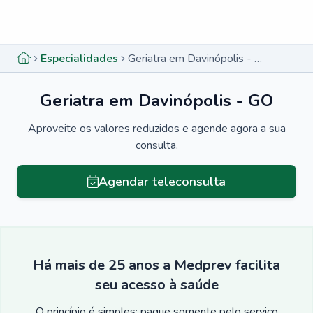
Menu lateral
Menu lateral
Especialidades
Geriatra em Davinópolis - GO
Geriatra em Davinópolis - GO
Aproveite os valores reduzidos e agende agora a sua
consulta.
Agendar teleconsulta
Há mais de 25 anos a Medprev facilita
seu acesso à saúde
O princípio é simples: pague somente pelo serviço