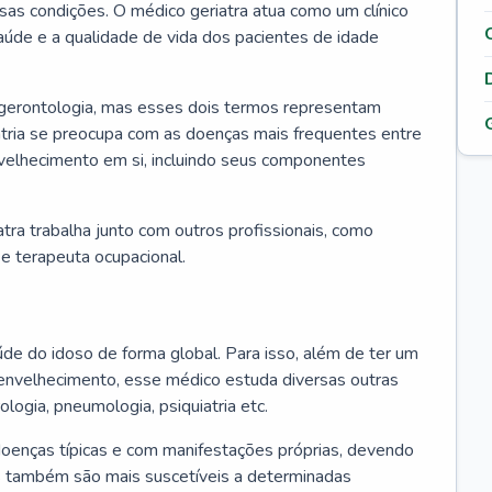
ssas condições. O médico geriatra atua como um clínico
úde e a qualidade de vida dos pacientes de idade
 gerontologia, mas esses dois termos representam
iatria se preocupa com as doenças mais frequentes entre
nvelhecimento em si, incluindo seus componentes
atra trabalha junto com outros profissionais, como
a e terapeuta ocupacional.
úde do idoso de forma global. Para isso, além de ter um
nvelhecimento, esse médico estuda diversas outras
ologia, pneumologia, psiquiatria etc.
oenças típicas e com manifestações próprias, devendo
os também são mais suscetíveis a determinadas