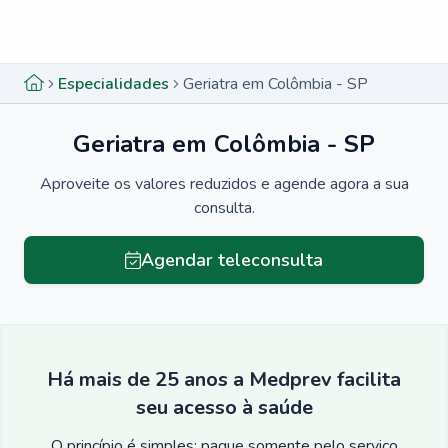
Menu lateral
Menu lateral
Especialidades
Geriatra em Colômbia - SP
Geriatra em Colômbia - SP
Aproveite os valores reduzidos e agende agora a sua
consulta.
Agendar teleconsulta
Há mais de 25 anos a Medprev facilita
seu acesso à saúde
O princípio é simples: pague somente pelo serviço