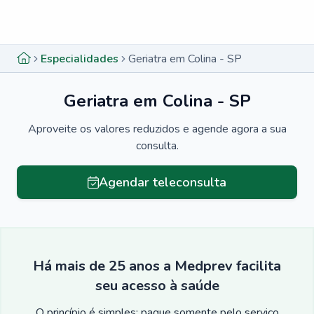
Menu lateral
Menu lateral
Especialidades
Geriatra em Colina - SP
Geriatra em Colina - SP
Aproveite os valores reduzidos e agende agora a sua
consulta.
Agendar teleconsulta
Há mais de 25 anos a Medprev facilita
seu acesso à saúde
O princípio é simples: pague somente pelo serviço