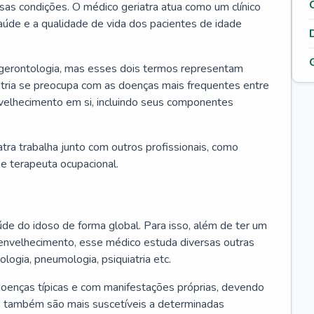
ssas condições. O médico geriatra atua como um clínico
úde e a qualidade de vida dos pacientes de idade
 gerontologia, mas esses dois termos representam
iatria se preocupa com as doenças mais frequentes entre
nvelhecimento em si, incluindo seus componentes
atra trabalha junto com outros profissionais, como
a e terapeuta ocupacional.
úde do idoso de forma global. Para isso, além de ter um
nvelhecimento, esse médico estuda diversas outras
ologia, pneumologia, psiquiatria etc.
oenças típicas e com manifestações próprias, devendo
os também são mais suscetíveis a determinadas