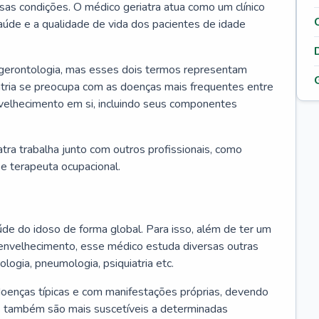
ssas condições. O médico geriatra atua como um clínico
úde e a qualidade de vida dos pacientes de idade
 gerontologia, mas esses dois termos representam
iatria se preocupa com as doenças mais frequentes entre
nvelhecimento em si, incluindo seus componentes
atra trabalha junto com outros profissionais, como
a e terapeuta ocupacional.
úde do idoso de forma global. Para isso, além de ter um
nvelhecimento, esse médico estuda diversas outras
ologia, pneumologia, psiquiatria etc.
oenças típicas e com manifestações próprias, devendo
os também são mais suscetíveis a determinadas