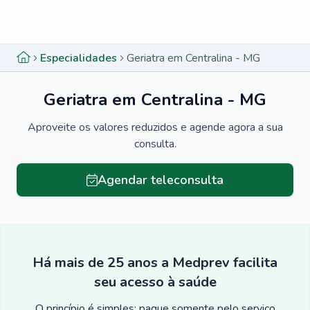
Menu lateral
Menu lateral
Especialidades
Geriatra em Centralina - MG
Geriatra em Centralina - MG
Aproveite os valores reduzidos e agende agora a sua
consulta.
Agendar teleconsulta
Há mais de 25 anos a Medprev facilita
seu acesso à saúde
O princípio é simples: pague somente pelo serviço