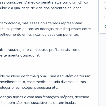
ssas condições. O médico geriatra atua como um clínico
úde e a qualidade de vida dos pacientes de idade
 gerontologia, mas esses dois termos representam
iatria se preocupa com as doenças mais frequentes entre
nvelhecimento em si, incluindo seus componentes
atra trabalha junto com outros profissionais, como
a e terapeuta ocupacional.
úde do idoso de forma global. Para isso, além de ter um
nvelhecimento, esse médico estuda diversas outras
ologia, pneumologia, psiquiatria etc.
oenças típicas e com manifestações próprias, devendo
os também são mais suscetíveis a determinadas