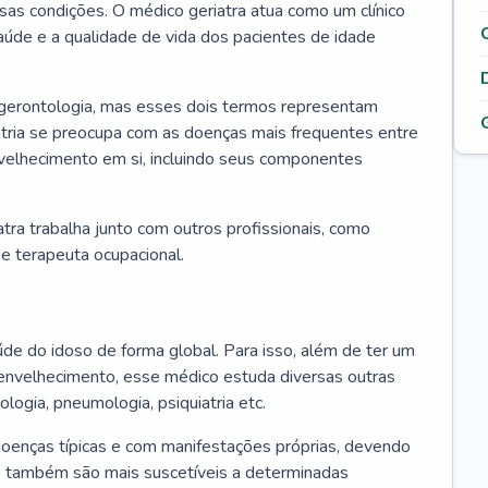
ssas condições. O médico geriatra atua como um clínico
úde e a qualidade de vida dos pacientes de idade
 gerontologia, mas esses dois termos representam
iatria se preocupa com as doenças mais frequentes entre
nvelhecimento em si, incluindo seus componentes
atra trabalha junto com outros profissionais, como
a e terapeuta ocupacional.
úde do idoso de forma global. Para isso, além de ter um
nvelhecimento, esse médico estuda diversas outras
ologia, pneumologia, psiquiatria etc.
oenças típicas e com manifestações próprias, devendo
os também são mais suscetíveis a determinadas