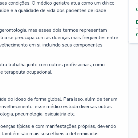
ssas condições. O médico geriatra atua como um clínico
úde e a qualidade de vida dos pacientes de idade
 gerontologia, mas esses dois termos representam
iatria se preocupa com as doenças mais frequentes entre
nvelhecimento em si, incluindo seus componentes
atra trabalha junto com outros profissionais, como
a e terapeuta ocupacional.
úde do idoso de forma global. Para isso, além de ter um
nvelhecimento, esse médico estuda diversas outras
ologia, pneumologia, psiquiatria etc.
oenças típicas e com manifestações próprias, devendo
os também são mais suscetíveis a determinadas