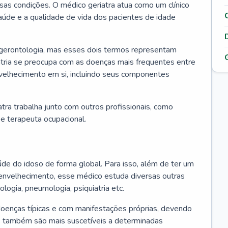
ssas condições. O médico geriatra atua como um clínico
úde e a qualidade de vida dos pacientes de idade
 gerontologia, mas esses dois termos representam
iatria se preocupa com as doenças mais frequentes entre
nvelhecimento em si, incluindo seus componentes
atra trabalha junto com outros profissionais, como
a e terapeuta ocupacional.
úde do idoso de forma global. Para isso, além de ter um
nvelhecimento, esse médico estuda diversas outras
ologia, pneumologia, psiquiatria etc.
oenças típicas e com manifestações próprias, devendo
os também são mais suscetíveis a determinadas