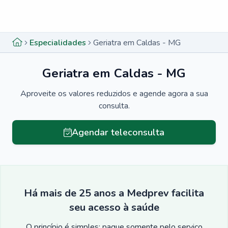
Menu lateral
Menu lateral
Especialidades
Geriatra em Caldas - MG
Geriatra em Caldas - MG
Aproveite os valores reduzidos e agende agora a sua
consulta.
Agendar teleconsulta
Há mais de 25 anos a Medprev facilita
seu acesso à saúde
O princípio é simples: pague somente pelo serviço