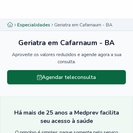
Menu lateral
Menu lateral
Especialidades
Geriatra em Cafarnaum - BA
Geriatra em Cafarnaum - BA
Aproveite os valores reduzidos e agende agora a sua
consulta.
Agendar teleconsulta
Há mais de 25 anos a Medprev facilita
seu acesso à saúde
O princípio é simples: pague somente pelo serviço