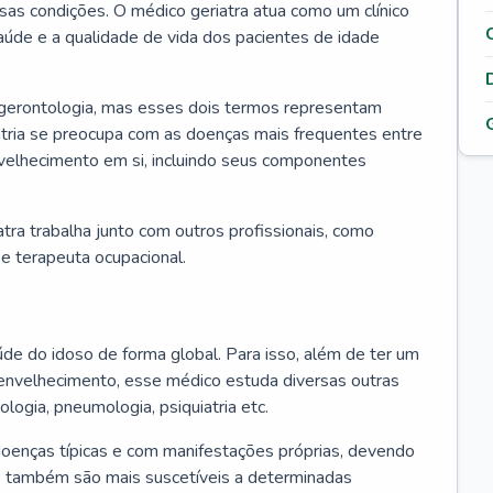
ssas condições. O médico geriatra atua como um clínico
úde e a qualidade de vida dos pacientes de idade
 gerontologia, mas esses dois termos representam
iatria se preocupa com as doenças mais frequentes entre
nvelhecimento em si, incluindo seus componentes
atra trabalha junto com outros profissionais, como
a e terapeuta ocupacional.
úde do idoso de forma global. Para isso, além de ter um
nvelhecimento, esse médico estuda diversas outras
ologia, pneumologia, psiquiatria etc.
oenças típicas e com manifestações próprias, devendo
os também são mais suscetíveis a determinadas