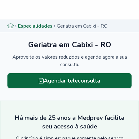
Menu lateral
Menu lateral
Especialidades
Geriatra em Cabixi - RO
Geriatra em Cabixi - RO
Aproveite os valores reduzidos e agende agora a sua
consulta.
Agendar teleconsulta
Há mais de 25 anos a Medprev facilita
seu acesso à saúde
O princípio é simples: pague somente pelo serviço