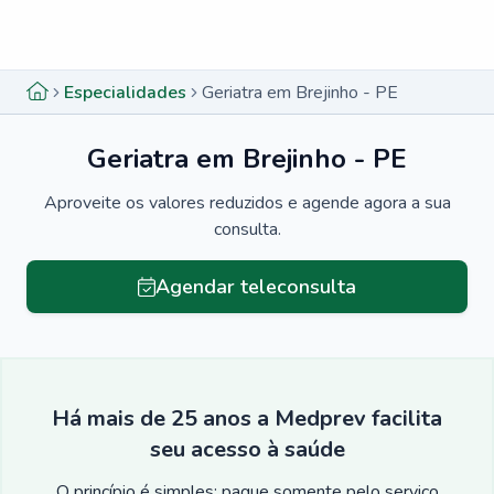
Menu lateral
Menu lateral
Especialidades
Geriatra em Brejinho - PE
Geriatra em Brejinho - PE
Aproveite os valores reduzidos e agende agora a sua
consulta.
Agendar teleconsulta
Há mais de 25 anos a Medprev facilita
seu acesso à saúde
O princípio é simples: pague somente pelo serviço