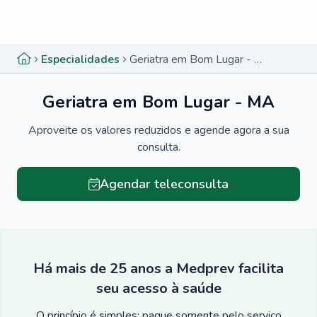
Menu lateral
Menu lateral
Especialidades
Geriatra em Bom Lugar - MA
Geriatra em Bom Lugar - MA
Aproveite os valores reduzidos e agende agora a sua
consulta.
Agendar teleconsulta
Há mais de 25 anos a Medprev facilita
seu acesso à saúde
O princípio é simples: pague somente pelo serviço