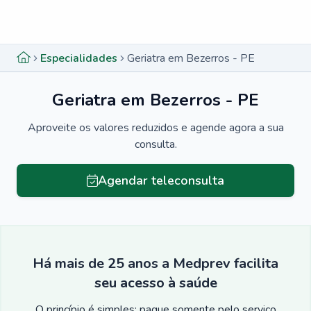
Menu lateral
Menu lateral
Especialidades
Geriatra em Bezerros - PE
Geriatra em Bezerros - PE
Aproveite os valores reduzidos e agende agora a sua
consulta.
Agendar teleconsulta
Há mais de 25 anos a Medprev facilita
seu acesso à saúde
O princípio é simples: pague somente pelo serviço