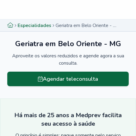
Menu lateral
Menu lateral
Especialidades
Geriatra em Belo Oriente - MG
Geriatra em Belo Oriente - MG
Aproveite os valores reduzidos e agende agora a sua
consulta.
Agendar teleconsulta
Há mais de 25 anos a Medprev facilita
seu acesso à saúde
O princípio é simples: pague somente pelo serviço