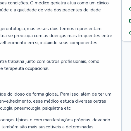
ssas condições. O médico geriatra atua como um clínico
úde e a qualidade de vida dos pacientes de idade
 gerontologia, mas esses dois termos representam
iatria se preocupa com as doenças mais frequentes entre
nvelhecimento em si, incluindo seus componentes
atra trabalha junto com outros profissionais, como
a e terapeuta ocupacional.
úde do idoso de forma global. Para isso, além de ter um
nvelhecimento, esse médico estuda diversas outras
ologia, pneumologia, psiquiatria etc.
oenças típicas e com manifestações próprias, devendo
os também são mais suscetíveis a determinadas