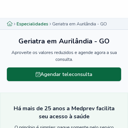
Menu lateral
Menu lateral
Especialidades
Geriatra em Aurilândia - GO
Geriatra em Aurilândia - GO
Aproveite os valores reduzidos e agende agora a sua
consulta.
Agendar teleconsulta
Há mais de 25 anos a Medprev facilita
seu acesso à saúde
O princípio é simples: pague somente pelo serviço