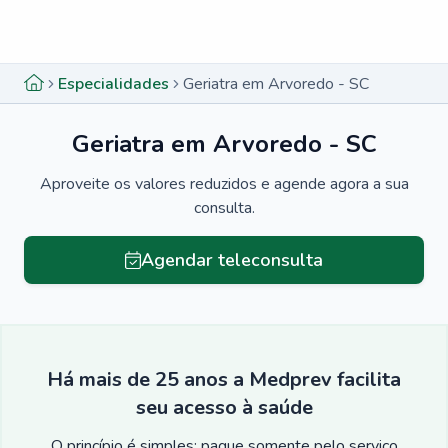
Menu lateral
Menu lateral
Especialidades
Geriatra em Arvoredo - SC
Geriatra em Arvoredo - SC
Aproveite os valores reduzidos e agende agora a sua
consulta.
Agendar teleconsulta
Há mais de 25 anos a Medprev facilita
seu acesso à saúde
O princípio é simples: pague somente pelo serviço