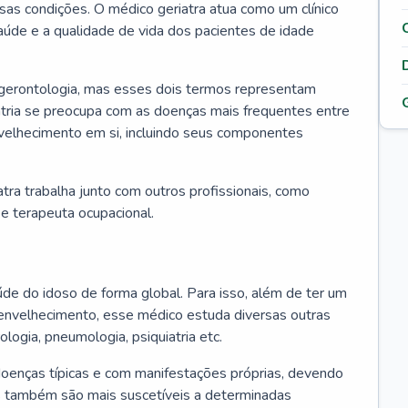
ssas condições. O médico geriatra atua como um clínico
úde e a qualidade de vida dos pacientes de idade
 gerontologia, mas esses dois termos representam
iatria se preocupa com as doenças mais frequentes entre
nvelhecimento em si, incluindo seus componentes
atra trabalha junto com outros profissionais, como
a e terapeuta ocupacional.
úde do idoso de forma global. Para isso, além de ter um
nvelhecimento, esse médico estuda diversas outras
ologia, pneumologia, psiquiatria etc.
oenças típicas e com manifestações próprias, devendo
os também são mais suscetíveis a determinadas