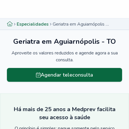
Menu lateral
Menu lateral
Especialidades
Geriatra em Aguiarnópolis - TO
Geriatra em Aguiarnópolis - TO
Aproveite os valores reduzidos e agende agora a sua
consulta.
Agendar teleconsulta
Há mais de 25 anos a Medprev facilita
seu acesso à saúde
O princípio é simples: pague somente pelo serviço