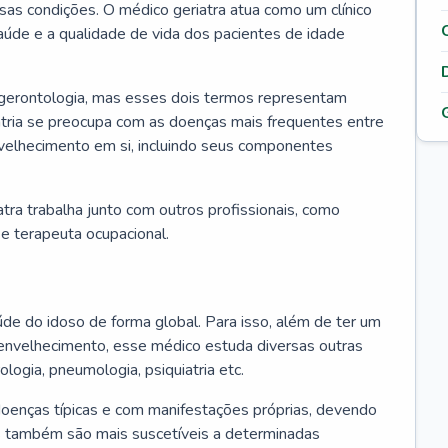
ssas condições. O médico geriatra atua como um clínico
úde e a qualidade de vida dos pacientes de idade
 gerontologia, mas esses dois termos representam
iatria se preocupa com as doenças mais frequentes entre
nvelhecimento em si, incluindo seus componentes
atra trabalha junto com outros profissionais, como
a e terapeuta ocupacional.
úde do idoso de forma global. Para isso, além de ter um
nvelhecimento, esse médico estuda diversas outras
ologia, pneumologia, psiquiatria etc.
oenças típicas e com manifestações próprias, devendo
os também são mais suscetíveis a determinadas