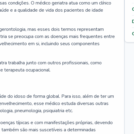
ssas condições. O médico geriatra atua como um clínico
úde e a qualidade de vida dos pacientes de idade
 gerontologia, mas esses dois termos representam
iatria se preocupa com as doenças mais frequentes entre
nvelhecimento em si, incluindo seus componentes
atra trabalha junto com outros profissionais, como
a e terapeuta ocupacional.
úde do idoso de forma global. Para isso, além de ter um
nvelhecimento, esse médico estuda diversas outras
ologia, pneumologia, psiquiatria etc.
oenças típicas e com manifestações próprias, devendo
os também são mais suscetíveis a determinadas