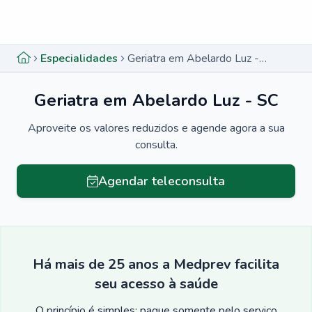
Menu lateral
Menu lateral
Especialidades
Geriatra em Abelardo Luz - SC
Geriatra em Abelardo Luz - SC
Aproveite os valores reduzidos e agende agora a sua
consulta.
Agendar teleconsulta
Há mais de 25 anos a Medprev facilita
seu acesso à saúde
O princípio é simples: pague somente pelo serviço