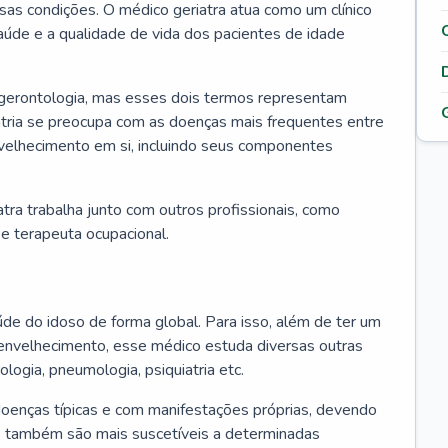
ssas condições. O médico geriatra atua como um clínico
úde e a qualidade de vida dos pacientes de idade
 gerontologia, mas esses dois termos representam
iatria se preocupa com as doenças mais frequentes entre
nvelhecimento em si, incluindo seus componentes
atra trabalha junto com outros profissionais, como
a e terapeuta ocupacional.
úde do idoso de forma global. Para isso, além de ter um
nvelhecimento, esse médico estuda diversas outras
ologia, pneumologia, psiquiatria etc.
oenças típicas e com manifestações próprias, devendo
os também são mais suscetíveis a determinadas