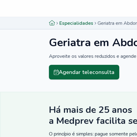
Menu lateral
Menu lateral
Especialidades
Geriatra em Abdon
Geriatra em Abdo
Aproveite os valores reduzidos e agende 
Agendar teleconsulta
Há mais de 25 anos
a Medprev facilita s
O princípio é simples: pague somente pelo