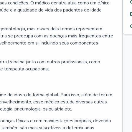
ssas condições. O médico geriatra atua como um clínico
úde e a qualidade de vida dos pacientes de idade
 gerontologia, mas esses dois termos representam
iatria se preocupa com as doenças mais frequentes entre
nvelhecimento em si, incluindo seus componentes
atra trabalha junto com outros profissionais, como
a e terapeuta ocupacional.
úde do idoso de forma global. Para isso, além de ter um
nvelhecimento, esse médico estuda diversas outras
ologia, pneumologia, psiquiatria etc.
oenças típicas e com manifestações próprias, devendo
os também são mais suscetíveis a determinadas