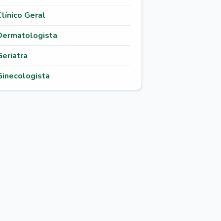
Clínico Geral
Dermatologista
Geriatra
Ginecologista