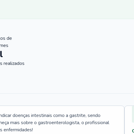
tos de
ames
l
 realizados
icar doenças intestinais como a gastrite, sendo
heça mais sobre o gastroenterologista, o profissional
as enfermidades!