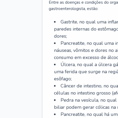
Entre as doenças e condições do org
gastroenterologista, estão:
Gastrite, no qual uma infl
paredes internas do estômago
dores;
Pancreatite, no qual uma i
náuseas, vômitos e dores no
consumo em excesso de álcoo
Úlcera, no qual a úlcera g
uma ferida que surge na regi
esôfago;
Câncer de intestino, no q
células no intestino grosso (af
Pedra na vesícula, no qual
biliar podem gerar cólicas na
Pancreatite, no qual há um