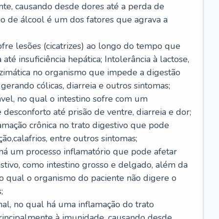
nte, causando desde dores até a perda de
o de álcool é um dos fatores que agrava a
ofre lesões (cicatrizes) ao longo do tempo que
é insuficiência hepática; Intolerância à lactose,
nzimática no organismo que impede a digestão
 gerando cólicas, diarreia e outros sintomas;
ável, no qual o intestino sofre com um
desconforto até prisão de ventre, diarreia e dor;
lamação crônica no trato digestivo que pode
ão,calafrios, entre outros sintomas;
há um processo inflamatório que pode afetar
estivo, como intestino grosso e delgado, além da
 no qual o organismo do paciente não digere o
;
inal, no qual há uma inflamação do trato
 principalmente à imunidade, causando desde