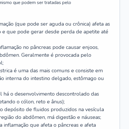
anismo que podem ser tratadas pelo
amação (que pode ser aguda ou crônica) afeta as
 e que pode gerar desde perda de apetite até
nflamação no pâncreas pode causar enjoos,
 abdômen. Geralmente é provocada pelo
l;
ástrica é uma das mais comuns e consiste em
ão interna do intestino delgado, estômago ou
ual há o desenvolvimento descontrolado das
etando o cólon, reto e ânus);
 o depósito de fluidos produzidos na vesícula
 região do abdômen, má digestão e náuseas;
a inflamação que afeta o pâncreas e afeta