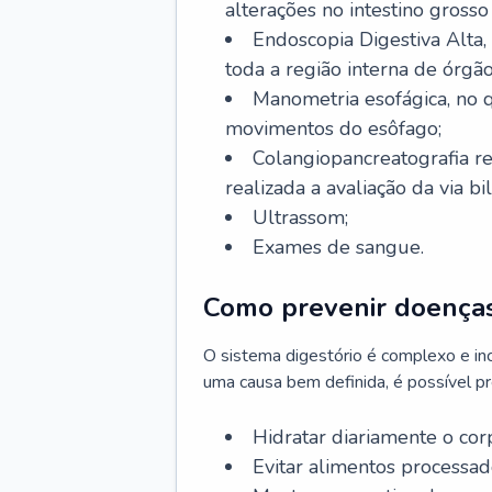
alterações no intestino grosso
Endoscopia Digestiva Alta
toda a região interna de órgã
Manometria esofágica, no q
movimentos do esôfago;
Colangiopancreatografia r
realizada a avaliação da via bil
Ultrassom;
Exames de sangue.
Como prevenir doenças
O sistema digestório é complexo e in
uma causa bem definida, é possível p
Hidratar diariamente o cor
Evitar alimentos processado