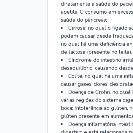
diretamente a saúde do pacie
apetite. O consumo em excess
saúde do pâncreas;
Cirrose, no qual o fígado s
podem causar desde fraqueza at
no qual há uma deficiência e
de lactose (presente no leite),
Síndrome do intestino irrit
desequilíbrio, causando desde 
Colite, no qual há uma inf
causar gases, dores, desidrataç
Doença de Crohn, no qual 
várias regiões do sistema dig
boca; Intolerância ao glúten,
glúten presente em alimentos
Doença inflamatória intest
digestivo e está relacionada