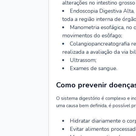
alterações no intestino grosso
Endoscopia Digestiva Alta
toda a região interna de órgã
Manometria esofágica, no q
movimentos do esôfago;
Colangiopancreatografia r
realizada a avaliação da via bil
Ultrassom;
Exames de sangue.
Como prevenir doenças
O sistema digestório é complexo e in
uma causa bem definida, é possível p
Hidratar diariamente o cor
Evitar alimentos processado