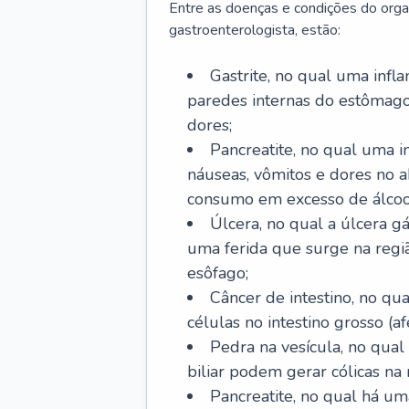
Entre as doenças e condições do org
gastroenterologista, estão:
Gastrite, no qual uma infl
paredes internas do estômago
dores;
Pancreatite, no qual uma i
náuseas, vômitos e dores no
consumo em excesso de álcoo
Úlcera, no qual a úlcera g
uma ferida que surge na regi
esôfago;
Câncer de intestino, no q
células no intestino grosso (af
Pedra na vesícula, no qual
biliar podem gerar cólicas na
Pancreatite, no qual há um