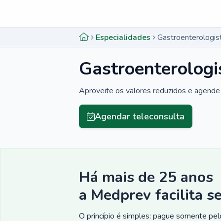
Menu lateral
Menu lateral
Especialidades
Gastroenterologis
Gastroenterologi
Aproveite os valores reduzidos e agende 
Agendar teleconsulta
Há mais de 25 anos
a Medprev facilita s
O princípio é simples: pague somente pelo