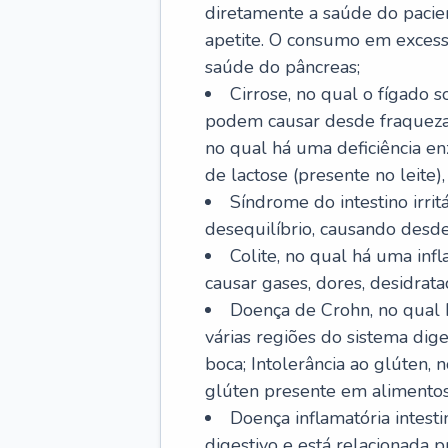
diretamente a saúde do pacie
apetite. O consumo em excess
saúde do pâncreas;
Cirrose, no qual o fígado s
podem causar desde fraqueza at
no qual há uma deficiência e
de lactose (presente no leite),
Síndrome do intestino irrit
desequilíbrio, causando desde 
Colite, no qual há uma inf
causar gases, dores, desidrataç
Doença de Crohn, no qual 
várias regiões do sistema dig
boca; Intolerância ao glúten,
glúten presente em alimentos
Doença inflamatória intest
digestivo e está relacionada