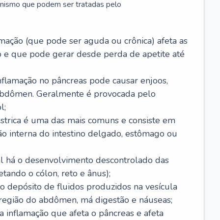
anismo que podem ser tratadas pelo
amação (que pode ser aguda ou crônica) afeta as
 e que pode gerar desde perda de apetite até
nflamação no pâncreas pode causar enjoos,
 abdômen. Geralmente é provocada pelo
l;
ástrica é uma das mais comuns e consiste em
ão interna do intestino delgado, estômago ou
ual há o desenvolvimento descontrolado das
etando o cólon, reto e ânus);
 o depósito de fluidos produzidos na vesícula
 região do abdômen, má digestão e náuseas;
a inflamação que afeta o pâncreas e afeta