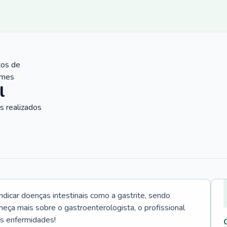
tos de
ames
l
 realizados
icar doenças intestinais como a gastrite, sendo
heça mais sobre o gastroenterologista, o profissional
as enfermidades!