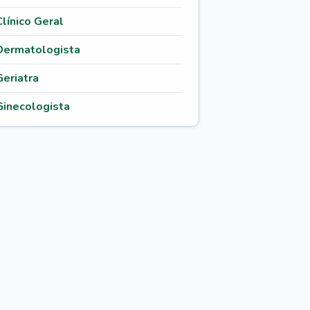
Clínico Geral
Dermatologista
Geriatra
Ginecologista