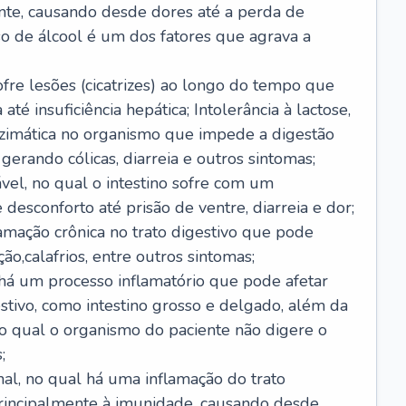
nte, causando desde dores até a perda de
o de álcool é um dos fatores que agrava a
ofre lesões (cicatrizes) ao longo do tempo que
é insuficiência hepática; Intolerância à lactose,
nzimática no organismo que impede a digestão
 gerando cólicas, diarreia e outros sintomas;
ável, no qual o intestino sofre com um
desconforto até prisão de ventre, diarreia e dor;
lamação crônica no trato digestivo que pode
ão,calafrios, entre outros sintomas;
há um processo inflamatório que pode afetar
estivo, como intestino grosso e delgado, além da
 no qual o organismo do paciente não digere o
;
inal, no qual há uma inflamação do trato
 principalmente à imunidade, causando desde