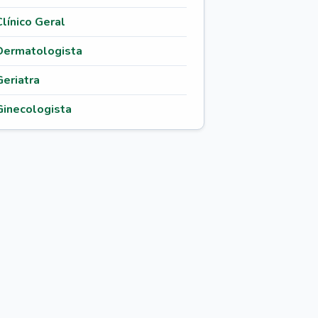
Clínico Geral
Dermatologista
Geriatra
Ginecologista