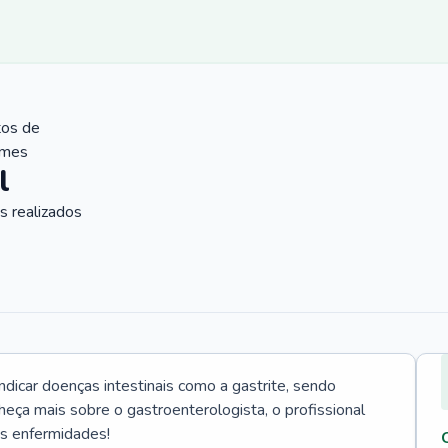
tos de
ames
l
 realizados
icar doenças intestinais como a gastrite, sendo
heça mais sobre o gastroenterologista, o profissional
as enfermidades!