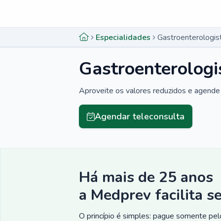
Menu lateral
Menu lateral
Especialidades
Gastroenterologi
Gastroenterolog
Aproveite os valores reduzidos e agende 
Agendar teleconsulta
Há mais de 25 anos
a Medprev facilita s
O princípio é simples: pague somente pelo