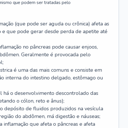
anismo que podem ser tratadas pelo
amação (que pode ser aguda ou crônica) afeta as
 e que pode gerar desde perda de apetite até
nflamação no pâncreas pode causar enjoos,
 abdômen. Geralmente é provocada pelo
l;
ástrica é uma das mais comuns e consiste em
ão interna do intestino delgado, estômago ou
ual há o desenvolvimento descontrolado das
etando o cólon, reto e ânus);
 o depósito de fluidos produzidos na vesícula
 região do abdômen, má digestão e náuseas;
a inflamação que afeta o pâncreas e afeta