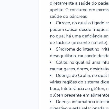
diretamente a saúde do pacie
apetite. O consumo em excess
saúde do pâncreas;
Cirrose, no qual o fígado s
podem causar desde fraqueza at
no qual há uma deficiência e
de lactose (presente no leite),
Síndrome do intestino irrit
desequilíbrio, causando desde 
Colite, no qual há uma inf
causar gases, dores, desidrataç
Doença de Crohn, no qual 
várias regiões do sistema dig
boca; Intolerância ao glúten,
glúten presente em alimentos
Doença inflamatória intest
digestivo e está relacionada