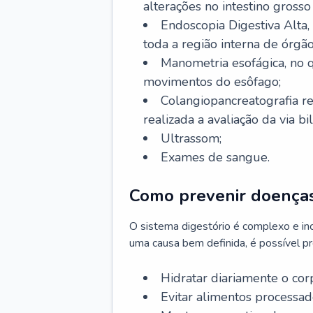
alterações no intestino grosso
Endoscopia Digestiva Alta
toda a região interna de órgã
Manometria esofágica, no q
movimentos do esôfago;
Colangiopancreatografia r
realizada a avaliação da via bil
Ultrassom;
Exames de sangue.
Como prevenir doenças
O sistema digestório é complexo e in
uma causa bem definida, é possível p
Hidratar diariamente o cor
Evitar alimentos processado