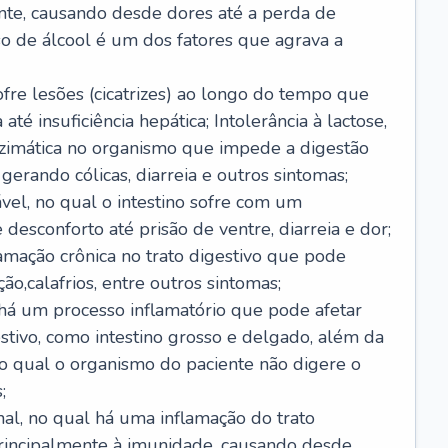
nte, causando desde dores até a perda de
o de álcool é um dos fatores que agrava a
ofre lesões (cicatrizes) ao longo do tempo que
é insuficiência hepática; Intolerância à lactose,
nzimática no organismo que impede a digestão
 gerando cólicas, diarreia e outros sintomas;
ável, no qual o intestino sofre com um
desconforto até prisão de ventre, diarreia e dor;
lamação crônica no trato digestivo que pode
ão,calafrios, entre outros sintomas;
há um processo inflamatório que pode afetar
estivo, como intestino grosso e delgado, além da
 no qual o organismo do paciente não digere o
;
inal, no qual há uma inflamação do trato
 principalmente à imunidade, causando desde