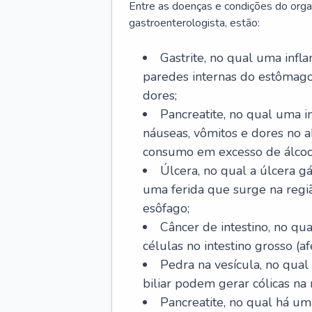
Entre as doenças e condições do org
gastroenterologista, estão:
Gastrite, no qual uma infl
paredes internas do estômago
dores;
Pancreatite, no qual uma i
náuseas, vômitos e dores no
consumo em excesso de álcoo
Úlcera, no qual a úlcera g
uma ferida que surge na regi
esôfago;
Câncer de intestino, no q
células no intestino grosso (af
Pedra na vesícula, no qual
biliar podem gerar cólicas na
Pancreatite, no qual há um