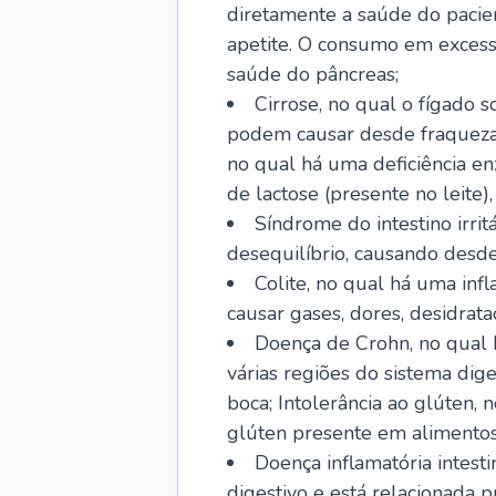
diretamente a saúde do pacie
apetite. O consumo em excess
saúde do pâncreas;
Cirrose, no qual o fígado s
podem causar desde fraqueza at
no qual há uma deficiência e
de lactose (presente no leite),
Síndrome do intestino irrit
desequilíbrio, causando desde 
Colite, no qual há uma inf
causar gases, dores, desidrataç
Doença de Crohn, no qual 
várias regiões do sistema dig
boca; Intolerância ao glúten,
glúten presente em alimentos
Doença inflamatória intest
digestivo e está relacionada