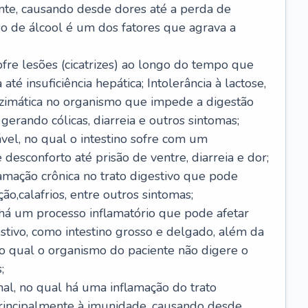
nte, causando desde dores até a perda de
o de álcool é um dos fatores que agrava a
ofre lesões (cicatrizes) ao longo do tempo que
é insuficiência hepática; Intolerância à lactose,
nzimática no organismo que impede a digestão
 gerando cólicas, diarreia e outros sintomas;
ável, no qual o intestino sofre com um
desconforto até prisão de ventre, diarreia e dor;
lamação crônica no trato digestivo que pode
ão,calafrios, entre outros sintomas;
há um processo inflamatório que pode afetar
estivo, como intestino grosso e delgado, além da
 no qual o organismo do paciente não digere o
;
inal, no qual há uma inflamação do trato
 principalmente à imunidade, causando desde