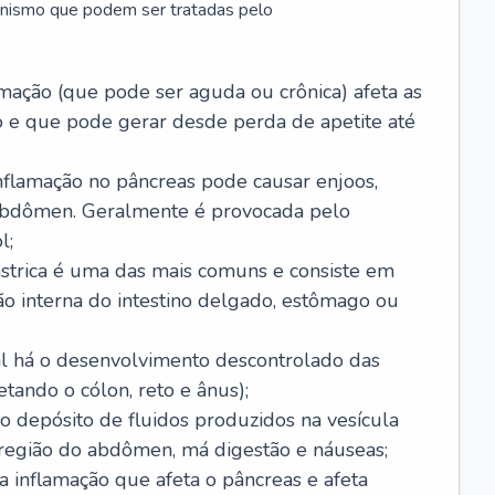
anismo que podem ser tratadas pelo
amação (que pode ser aguda ou crônica) afeta as
 e que pode gerar desde perda de apetite até
nflamação no pâncreas pode causar enjoos,
 abdômen. Geralmente é provocada pelo
l;
ástrica é uma das mais comuns e consiste em
ão interna do intestino delgado, estômago ou
ual há o desenvolvimento descontrolado das
etando o cólon, reto e ânus);
 o depósito de fluidos produzidos na vesícula
 região do abdômen, má digestão e náuseas;
a inflamação que afeta o pâncreas e afeta