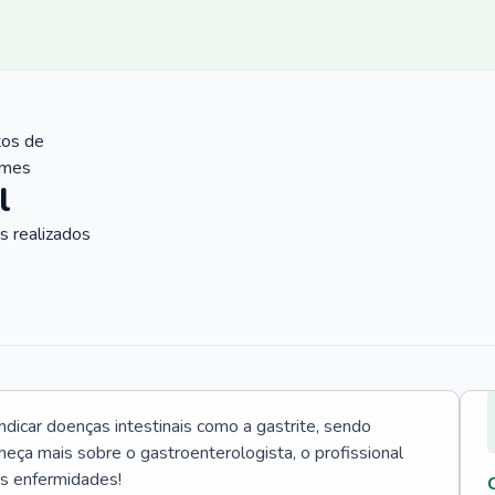
tos de
ames
l
 realizados
icar doenças intestinais como a gastrite, sendo
heça mais sobre o gastroenterologista, o profissional
as enfermidades!