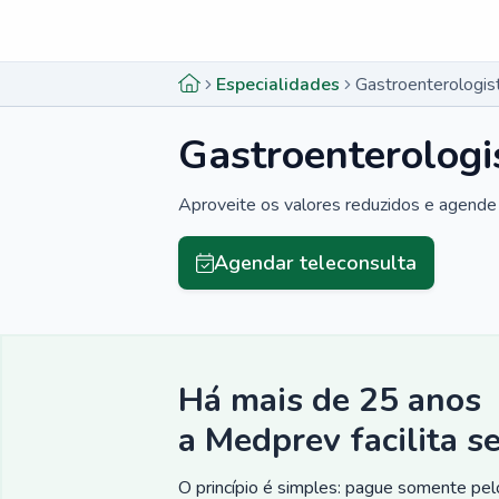
Menu lateral
Menu lateral
Especialidades
Gastroenterologis
Gastroenterologi
Aproveite os valores reduzidos e agende 
Agendar teleconsulta
Há mais de 25 anos
a Medprev facilita s
O princípio é simples: pague somente pelo