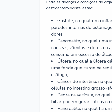
Entre as doenças e condições do org
gastroenterologista, estão:
Gastrite, no qual uma infl
paredes internas do estômago
dores;
Pancreatite, no qual uma i
náuseas, vômitos e dores no
consumo em excesso de álcoo
Úlcera, no qual a úlcera g
uma ferida que surge na regi
esôfago;
Câncer de intestino, no q
células no intestino grosso (af
Pedra na vesícula, no qual
biliar podem gerar cólicas na
Pancreatite, no qual há um