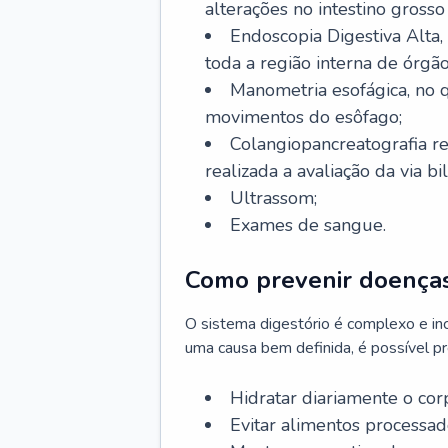
alterações no intestino grosso
Endoscopia Digestiva Alta
toda a região interna de órgã
Manometria esofágica, no q
movimentos do esôfago;
Colangiopancreatografia r
realizada a avaliação da via bil
Ultrassom;
Exames de sangue.
Como prevenir doenças
O sistema digestório é complexo e in
uma causa bem definida, é possível p
Hidratar diariamente o cor
Evitar alimentos processado