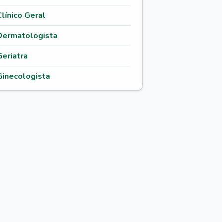
Clínico Geral
Dermatologista
Geriatra
Ginecologista