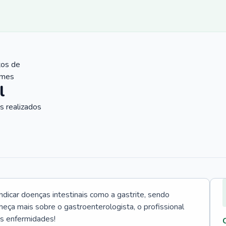
tos de
ames
l
 realizados
icar doenças intestinais como a gastrite, sendo
heça mais sobre o gastroenterologista, o profissional
as enfermidades!