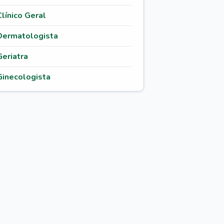
Clínico Geral
Dermatologista
Geriatra
Ginecologista