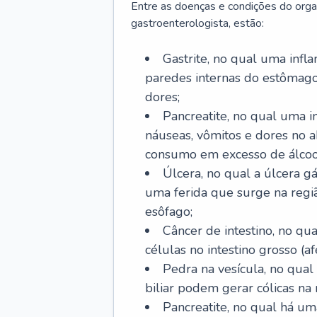
Entre as doenças e condições do org
gastroenterologista, estão:
Gastrite, no qual uma infl
paredes internas do estômago
dores;
Pancreatite, no qual uma i
náuseas, vômitos e dores no
consumo em excesso de álcoo
Úlcera, no qual a úlcera g
uma ferida que surge na regi
esôfago;
Câncer de intestino, no q
células no intestino grosso (af
Pedra na vesícula, no qual
biliar podem gerar cólicas na
Pancreatite, no qual há um