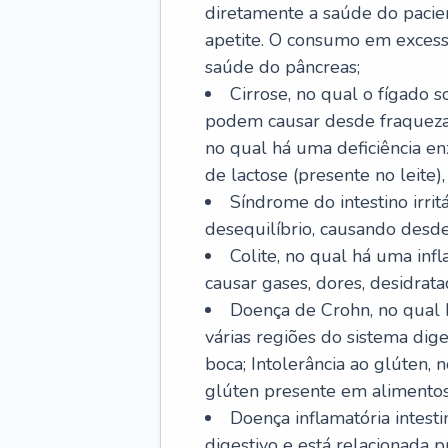
diretamente a saúde do pacie
apetite. O consumo em excess
saúde do pâncreas;
Cirrose, no qual o fígado s
podem causar desde fraqueza at
no qual há uma deficiência e
de lactose (presente no leite),
Síndrome do intestino irrit
desequilíbrio, causando desde 
Colite, no qual há uma inf
causar gases, dores, desidrataç
Doença de Crohn, no qual 
várias regiões do sistema dig
boca; Intolerância ao glúten,
glúten presente em alimentos
Doença inflamatória intest
digestivo e está relacionada