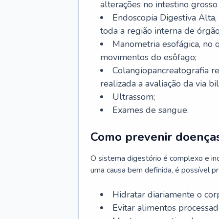
alterações no intestino grosso
Endoscopia Digestiva Alta
toda a região interna de órgã
Manometria esofágica, no q
movimentos do esôfago;
Colangiopancreatografia r
realizada a avaliação da via bil
Ultrassom;
Exames de sangue.
Como prevenir doenças
O sistema digestório é complexo e in
uma causa bem definida, é possível p
Hidratar diariamente o cor
Evitar alimentos processado