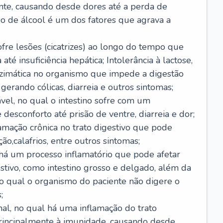
nte, causando desde dores até a perda de
o de álcool é um dos fatores que agrava a
ofre lesões (cicatrizes) ao longo do tempo que
é insuficiência hepática; Intolerância à lactose,
nzimática no organismo que impede a digestão
 gerando cólicas, diarreia e outros sintomas;
ável, no qual o intestino sofre com um
desconforto até prisão de ventre, diarreia e dor;
lamação crônica no trato digestivo que pode
ão,calafrios, entre outros sintomas;
há um processo inflamatório que pode afetar
estivo, como intestino grosso e delgado, além da
 no qual o organismo do paciente não digere o
;
inal, no qual há uma inflamação do trato
 principalmente à imunidade, causando desde