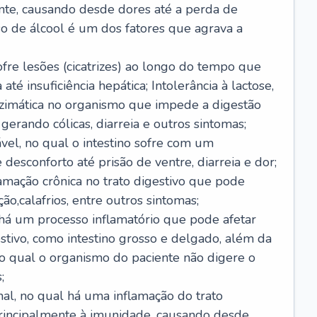
nte, causando desde dores até a perda de
o de álcool é um dos fatores que agrava a
ofre lesões (cicatrizes) ao longo do tempo que
é insuficiência hepática; Intolerância à lactose,
nzimática no organismo que impede a digestão
 gerando cólicas, diarreia e outros sintomas;
ável, no qual o intestino sofre com um
desconforto até prisão de ventre, diarreia e dor;
lamação crônica no trato digestivo que pode
ão,calafrios, entre outros sintomas;
há um processo inflamatório que pode afetar
estivo, como intestino grosso e delgado, além da
 no qual o organismo do paciente não digere o
;
inal, no qual há uma inflamação do trato
 principalmente à imunidade, causando desde