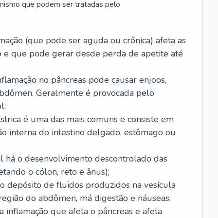
anismo que podem ser tratadas pelo
amação (que pode ser aguda ou crônica) afeta as
 e que pode gerar desde perda de apetite até
nflamação no pâncreas pode causar enjoos,
 abdômen. Geralmente é provocada pelo
l;
ástrica é uma das mais comuns e consiste em
ão interna do intestino delgado, estômago ou
ual há o desenvolvimento descontrolado das
etando o cólon, reto e ânus);
 o depósito de fluidos produzidos na vesícula
 região do abdômen, má digestão e náuseas;
a inflamação que afeta o pâncreas e afeta