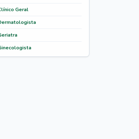
Clínico Geral
Dermatologista
Geriatra
Ginecologista