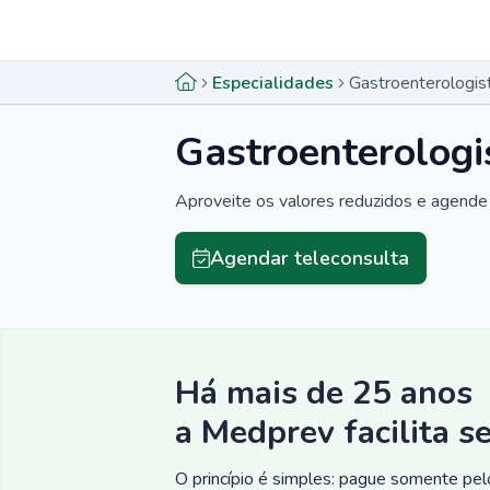
Menu lateral
Menu lateral
Especialidades
Gastroenterologis
Gastroenterologi
Aproveite os valores reduzidos e agende 
Agendar teleconsulta
Há mais de 25 anos
a Medprev facilita s
O princípio é simples: pague somente pelo