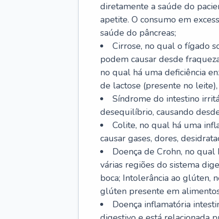
diretamente a saúde do pacie
apetite. O consumo em excess
saúde do pâncreas;
Cirrose, no qual o fígado s
podem causar desde fraqueza at
no qual há uma deficiência e
de lactose (presente no leite),
Síndrome do intestino irrit
desequilíbrio, causando desde 
Colite, no qual há uma inf
causar gases, dores, desidrataç
Doença de Crohn, no qual 
várias regiões do sistema dig
boca; Intolerância ao glúten,
glúten presente em alimentos
Doença inflamatória intest
digestivo e está relacionada