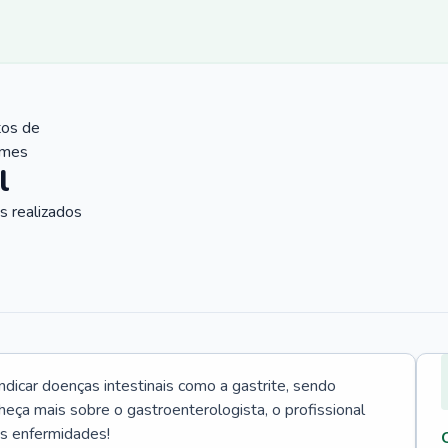
tos de
ames
l
 realizados
icar doenças intestinais como a gastrite, sendo
heça mais sobre o gastroenterologista, o profissional
as enfermidades!