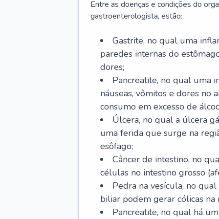
Entre as doenças e condições do org
gastroenterologista, estão:
Gastrite, no qual uma infl
paredes internas do estômago
dores;
Pancreatite, no qual uma i
náuseas, vômitos e dores no
consumo em excesso de álcoo
Úlcera, no qual a úlcera g
uma ferida que surge na regi
esôfago;
Câncer de intestino, no q
células no intestino grosso (af
Pedra na vesícula, no qual
biliar podem gerar cólicas na
Pancreatite, no qual há um