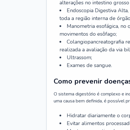
alterações no intestino grosso
Endoscopia Digestiva Alta
toda a região interna de órgã
Manometria esofágica, no q
movimentos do esôfago;
Colangiopancreatografia r
realizada a avaliação da via bil
Ultrassom;
Exames de sangue.
Como prevenir doenças
O sistema digestório é complexo e in
uma causa bem definida, é possível p
Hidratar diariamente o cor
Evitar alimentos processado