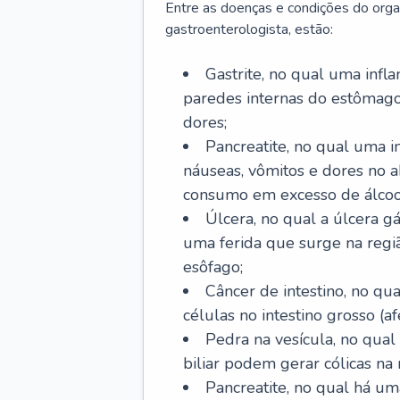
Entre as doenças e condições do org
gastroenterologista, estão:
Gastrite, no qual uma infl
paredes internas do estômago
dores;
Pancreatite, no qual uma i
náuseas, vômitos e dores no
consumo em excesso de álcoo
Úlcera, no qual a úlcera g
uma ferida que surge na regi
esôfago;
Câncer de intestino, no q
células no intestino grosso (af
Pedra na vesícula, no qual
biliar podem gerar cólicas na
Pancreatite, no qual há um