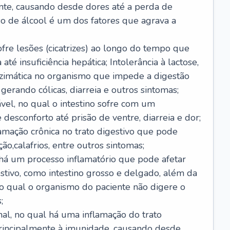
nte, causando desde dores até a perda de
o de álcool é um dos fatores que agrava a
ofre lesões (cicatrizes) ao longo do tempo que
é insuficiência hepática; Intolerância à lactose,
nzimática no organismo que impede a digestão
 gerando cólicas, diarreia e outros sintomas;
ável, no qual o intestino sofre com um
desconforto até prisão de ventre, diarreia e dor;
lamação crônica no trato digestivo que pode
ão,calafrios, entre outros sintomas;
há um processo inflamatório que pode afetar
estivo, como intestino grosso e delgado, além da
 no qual o organismo do paciente não digere o
;
inal, no qual há uma inflamação do trato
 principalmente à imunidade, causando desde