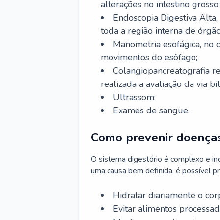
alterações no intestino grosso
Endoscopia Digestiva Alta
toda a região interna de órgã
Manometria esofágica, no q
movimentos do esôfago;
Colangiopancreatografia r
realizada a avaliação da via bil
Ultrassom;
Exames de sangue.
Como prevenir doenças
O sistema digestório é complexo e in
uma causa bem definida, é possível p
Hidratar diariamente o cor
Evitar alimentos processado