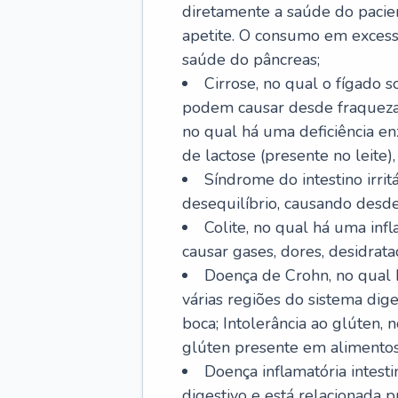
diretamente a saúde do pacie
apetite. O consumo em excess
saúde do pâncreas;
Cirrose, no qual o fígado s
podem causar desde fraqueza at
no qual há uma deficiência e
de lactose (presente no leite),
Síndrome do intestino irrit
desequilíbrio, causando desde 
Colite, no qual há uma inf
causar gases, dores, desidrataç
Doença de Crohn, no qual 
várias regiões do sistema dig
boca; Intolerância ao glúten,
glúten presente em alimentos
Doença inflamatória intest
digestivo e está relacionada