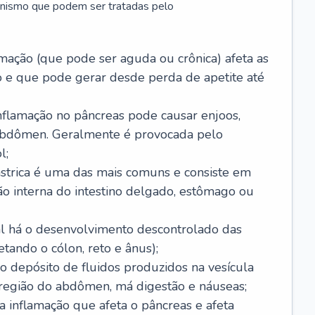
anismo que podem ser tratadas pelo
amação (que pode ser aguda ou crônica) afeta as
 e que pode gerar desde perda de apetite até
nflamação no pâncreas pode causar enjoos,
 abdômen. Geralmente é provocada pelo
l;
ástrica é uma das mais comuns e consiste em
ão interna do intestino delgado, estômago ou
ual há o desenvolvimento descontrolado das
etando o cólon, reto e ânus);
 o depósito de fluidos produzidos na vesícula
 região do abdômen, má digestão e náuseas;
a inflamação que afeta o pâncreas e afeta