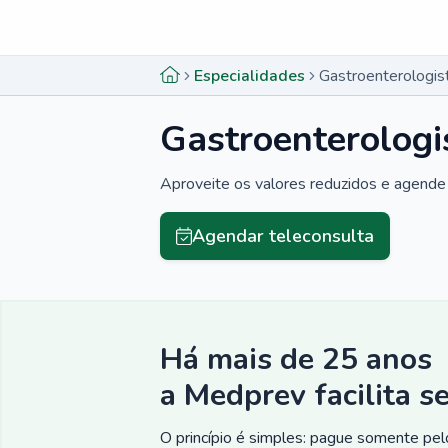
Menu lateral
Menu lateral
Especialidades
Gastroenterologis
Gastroenterologi
Aproveite os valores reduzidos e agende 
Agendar teleconsulta
Há mais de 25 anos
a Medprev facilita s
O princípio é simples: pague somente pelo