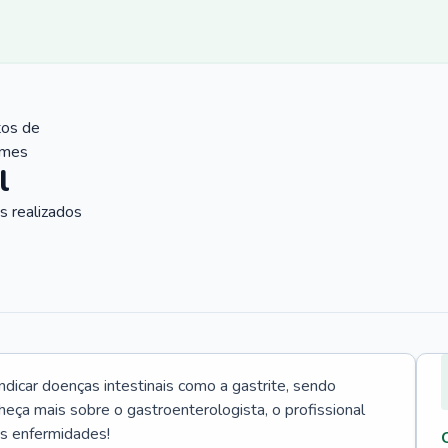
tos de
ames
l
 realizados
icar doenças intestinais como a gastrite, sendo
heça mais sobre o gastroenterologista, o profissional
as enfermidades!