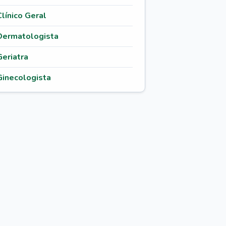
Clínico Geral
Dermatologista
Geriatra
Ginecologista