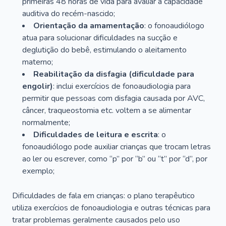
primeiras 48 horas de vida para avaliar a capacidade
auditiva do recém-nascido;
Orientação da amamentação
: o fonoaudiólogo
atua para solucionar dificuldades na sucção e
deglutição do bebê, estimulando o aleitamento
materno;
Reabilitação da disfagia (dificuldade para
engolir)
: inclui exercícios de fonoaudiologia para
permitir que pessoas com disfagia causada por AVC,
câncer, traqueostomia etc. voltem a se alimentar
normalmente;
Dificuldades de leitura e escrita
: o
fonoaudiólogo pode auxiliar crianças que trocam letras
ao ler ou escrever, como “p” por “b” ou “t” por “d”, por
exemplo;
Dificuldades de fala em crianças: o plano terapêutico
utiliza exercícios de fonoaudiologia e outras técnicas para
tratar problemas geralmente causados pelo uso