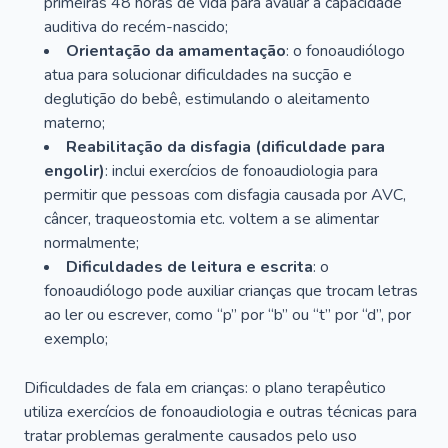
primeiras 48 horas de vida para avaliar a capacidade
auditiva do recém-nascido;
Orientação da amamentação
: o fonoaudiólogo
atua para solucionar dificuldades na sucção e
deglutição do bebê, estimulando o aleitamento
materno;
Reabilitação da disfagia (dificuldade para
engolir)
: inclui exercícios de fonoaudiologia para
permitir que pessoas com disfagia causada por AVC,
câncer, traqueostomia etc. voltem a se alimentar
normalmente;
Dificuldades de leitura e escrita
: o
fonoaudiólogo pode auxiliar crianças que trocam letras
ao ler ou escrever, como “p” por “b” ou “t” por “d”, por
exemplo;
Dificuldades de fala em crianças: o plano terapêutico
utiliza exercícios de fonoaudiologia e outras técnicas para
tratar problemas geralmente causados pelo uso