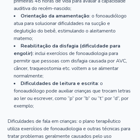
primeiras 48 horas de vida para avaliar a capacidade
auditiva do recém-nascido;
Orientação da amamentação
: o fonoaudiólogo
atua para solucionar dificuldades na sucção e
deglutição do bebê, estimulando o aleitamento
materno;
Reabilitação da disfagia (dificuldade para
engolir)
: inclui exercícios de fonoaudiologia para
permitir que pessoas com disfagia causada por AVC,
câncer, traqueostomia etc. voltem a se alimentar
normalmente;
Dificuldades de leitura e escrita
: o
fonoaudiólogo pode auxiliar crianças que trocam letras
ao ler ou escrever, como “p” por “b” ou “t” por “d”, por
exemplo;
Dificuldades de fala em crianças: o plano terapêutico
utiliza exercícios de fonoaudiologia e outras técnicas para
tratar problemas geralmente causados pelo uso