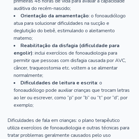
primeiras 48 horas de vida para avaliar a capacidade
auditiva do recém-nascido;
Orientação da amamentação
: o fonoaudiólogo
atua para solucionar dificuldades na sucção e
deglutição do bebê, estimulando o aleitamento
materno;
Reabilitação da disfagia (dificuldade para
engolir)
: inclui exercícios de fonoaudiologia para
permitir que pessoas com disfagia causada por AVC,
câncer, traqueostomia etc. voltem a se alimentar
normalmente;
Dificuldades de leitura e escrita
: o
fonoaudiólogo pode auxiliar crianças que trocam letras
ao ler ou escrever, como “p” por “b” ou “t” por “d”, por
exemplo;
Dificuldades de fala em crianças: o plano terapêutico
utiliza exercícios de fonoaudiologia e outras técnicas para
tratar problemas geralmente causados pelo uso