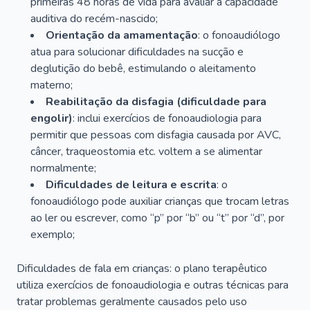
primeiras 48 horas de vida para avaliar a capacidade
auditiva do recém-nascido;
Orientação da amamentação
: o fonoaudiólogo
atua para solucionar dificuldades na sucção e
deglutição do bebê, estimulando o aleitamento
materno;
Reabilitação da disfagia (dificuldade para
engolir)
: inclui exercícios de fonoaudiologia para
permitir que pessoas com disfagia causada por AVC,
câncer, traqueostomia etc. voltem a se alimentar
normalmente;
Dificuldades de leitura e escrita
: o
fonoaudiólogo pode auxiliar crianças que trocam letras
ao ler ou escrever, como “p” por “b” ou “t” por “d”, por
exemplo;
Dificuldades de fala em crianças: o plano terapêutico
utiliza exercícios de fonoaudiologia e outras técnicas para
tratar problemas geralmente causados pelo uso