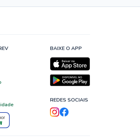
REV
BAIXE O APP
o
REDES SOCIAIS
cidade
por