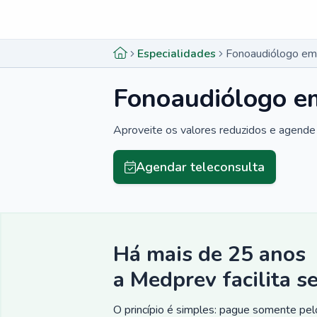
Menu lateral
Menu lateral
Especialidades
Fonoaudiólogo em
Fonoaudiólogo e
Aproveite os valores reduzidos e agende 
Agendar teleconsulta
Há mais de 25 anos
a Medprev facilita s
O princípio é simples: pague somente pelo