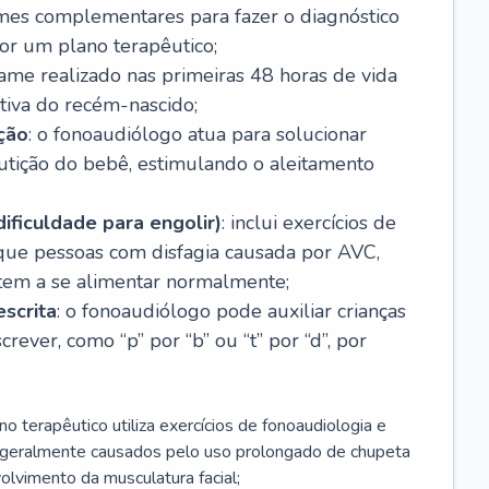
ames complementares para fazer o diagnóstico
por um plano terapêutico;
xame realizado nas primeiras 48 horas de vida
itiva do recém-nascido;
ção
: o fonoaudiólogo atua para solucionar
utição do bebê, estimulando o aleitamento
dificuldade para engolir)
: inclui exercícios de
 que pessoas com disfagia causada por AVC,
ltem a se alimentar normalmente;
escrita
: o fonoaudiólogo pode auxiliar crianças
rever, como “p” por “b” ou “t” por “d”, por
no terapêutico utiliza exercícios de fonoaudiologia e
s geralmente causados pelo uso prolongado de chupeta
lvimento da musculatura facial;