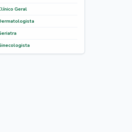
Clínico Geral
Dermatologista
Geriatra
Ginecologista