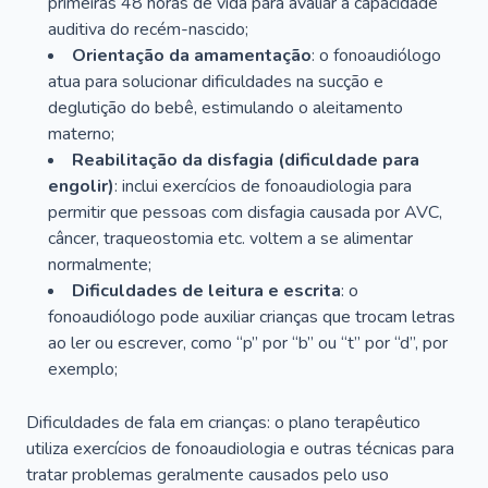
primeiras 48 horas de vida para avaliar a capacidade
auditiva do recém-nascido;
Orientação da amamentação
: o fonoaudiólogo
atua para solucionar dificuldades na sucção e
deglutição do bebê, estimulando o aleitamento
materno;
Reabilitação da disfagia (dificuldade para
engolir)
: inclui exercícios de fonoaudiologia para
permitir que pessoas com disfagia causada por AVC,
câncer, traqueostomia etc. voltem a se alimentar
normalmente;
Dificuldades de leitura e escrita
: o
fonoaudiólogo pode auxiliar crianças que trocam letras
ao ler ou escrever, como “p” por “b” ou “t” por “d”, por
exemplo;
Dificuldades de fala em crianças: o plano terapêutico
utiliza exercícios de fonoaudiologia e outras técnicas para
tratar problemas geralmente causados pelo uso